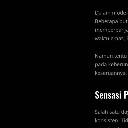
Dalam mode i
Beberapa put
memperpanjan
waktu emas, 
Namun tentu s
pada keberunt
keseruannya.
Sensasi P
Salah satu da
konsisten. Ti