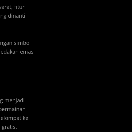
rat, fitur
ing dinanti
engan simbol
 ledakan emas
.
ng menjadi
, permainan
elompat ke
gratis.