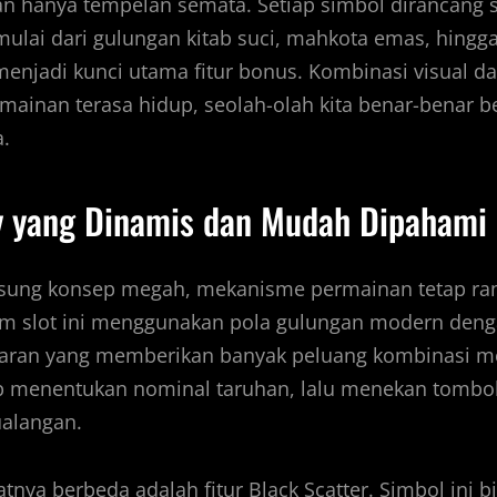
an hanya tempelan semata. Setiap simbol dirancang 
, mulai dari gulungan kitab suci, mahkota emas, hingg
menjadi kunci utama fitur bonus. Kombinasi visual da
ainan terasa hidup, seolah-olah kita benar-benar b
a.
 yang Dinamis dan Mudah Dipahami
sung konsep megah, mekanisme permainan tetap ra
em slot ini menggunakan pola gulungan modern deng
aran yang memberikan banyak peluang kombinasi m
 menentukan nominal taruhan, lalu menekan tombol
alangan.
ya berbeda adalah fitur Black Scatter. Simbol ini b