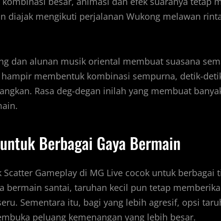
kombinasi besar, animasi dan efek suaranya tetap 
n diajak mengikuti perjalanan Wukong melawan rin
ong dan alunan musik oriental membuat suasana sema
l hampir membentuk kombinasi sempurna, detik-detik
angkan. Rasa deg-degan inilah yang membuat banyak 
main.
l untuk Berbagai Gaya Bermain
 Scatter Gameplay di MG Live cocok untuk berbagai t
a bermain santai, taruhan kecil pun tetap memberik
ru. Sementara itu, bagi yang lebih agresif, opsi taru
membuka peluang kemenangan yang lebih besar.