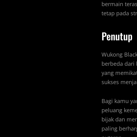
bermain tera
tetap pada st
Penutup
Wukong Black
berbeda dari 
yang memikat
sukses menjad
Bagi kamu ya
peluang kemen
bijak dan me
paling berhar