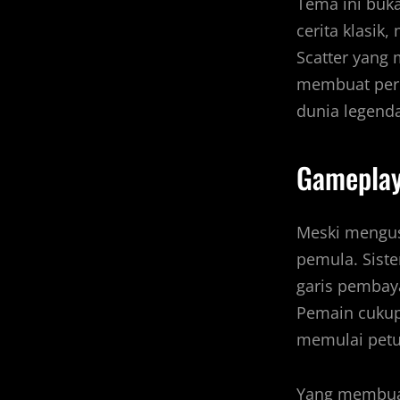
Tema ini buk
cerita klasik
Scatter yang 
membuat perm
dunia legend
Gameplay
Meski mengu
pemula. Sist
garis pembay
Pemain cukup
memulai petu
Yang membuatn