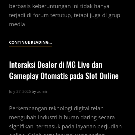
berbasis keberuntungan ini tidak hanya
terjadi di forum tertutup, tetapi juga di grup
media
KENAPA
CONTINUE READING…
KOMUNITAS
SLOT
Interaksi Dealer di MG Live dan
INDONESIA
Gameplay Otomatis pada Slot Online
SELALU
REKOMENDASIKAN
TOTO
July 27, 2026
by
admin
KEPADA
SESAMA
Perkembangan teknologi digital telah
mengubah industri hiburan daring secara
signifikan, termasuk pada layanan perjudian