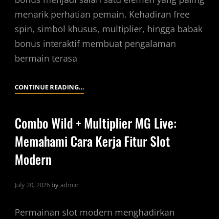
MENARIK
menarik perhatian pemain. Kehadiran free
spin, simbol khusus, multiplier, hingga babak
bonus interaktif membuat pengalaman
bermain terasa
ALASAN
CONTINUE READING…
MENGAPA
FITUR
Combo Wild + Multiplier MG Live:
BONUS
Memahami Cara Kerja Fitur Slot
DI
SLOT88
Modern
LEBIH
MUDAH
July 20, 2026
by
admin
DIPICU
DIBANDING
Permainan slot modern menghadirkan
LAINNYA