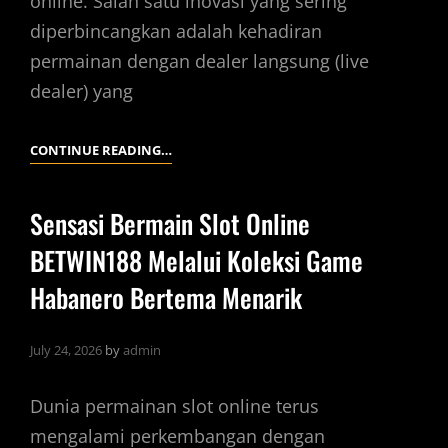
online. Salah satu inovasi yang sering
diperbincangkan adalah kehadiran
permainan dengan dealer langsung (live
dealer) yang
INTERAKSI
CONTINUE READING…
DEALER
DI
Sensasi Bermain Slot Online
MG
BETWIN188 Melalui Koleksi Game
LIVE
DAN
Habanero Bertema Menarik
GAMEPLAY
OTOMATIS
July 24, 2026
by
admin
PADA
SLOT
Dunia permainan slot online terus
ONLINE
mengalami perkembangan dengan