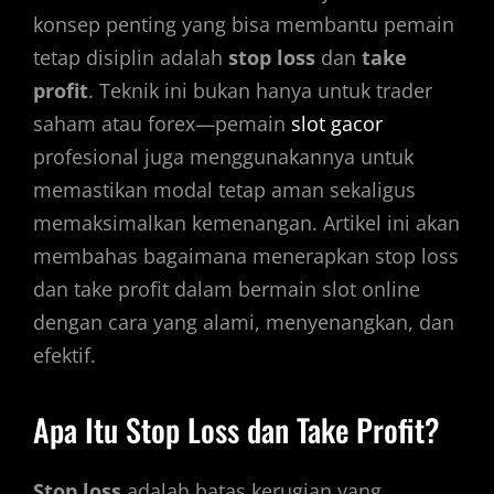
konsep penting yang bisa membantu pemain
tetap disiplin adalah
stop loss
dan
take
profit
. Teknik ini bukan hanya untuk trader
saham atau forex—pemain
slot gacor
profesional juga menggunakannya untuk
memastikan modal tetap aman sekaligus
memaksimalkan kemenangan. Artikel ini akan
membahas bagaimana menerapkan stop loss
dan take profit dalam bermain slot online
dengan cara yang alami, menyenangkan, dan
efektif.
Apa Itu Stop Loss dan Take Profit?
Stop loss
adalah batas kerugian yang