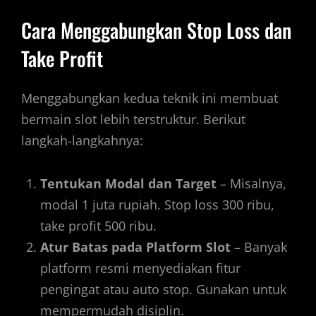
Cara Menggabungkan Stop Loss dan
Take Profit
Menggabungkan kedua teknik ini membuat
bermain slot lebih terstruktur. Berikut
langkah-langkahnya:
Tentukan Modal dan Target
– Misalnya,
modal 1 juta rupiah. Stop loss 300 ribu,
take profit 500 ribu.
Atur Batas pada Platform Slot
– Banyak
platform resmi menyediakan fitur
pengingat atau auto stop. Gunakan untuk
mempermudah disiplin.