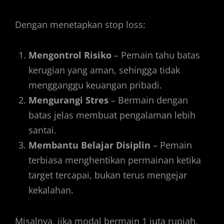
Dengan menetapkan stop loss:
Mengontrol Risiko
– Pemain tahu batas
kerugian yang aman, sehingga tidak
mengganggu keuangan pribadi.
Mengurangi Stres
– Bermain dengan
batas jelas membuat pengalaman lebih
santai.
Membantu Belajar Disiplin
– Pemain
terbiasa menghentikan permainan ketika
target tercapai, bukan terus mengejar
kekalahan.
Misalnya, jika modal bermain 1 juta rupiah,