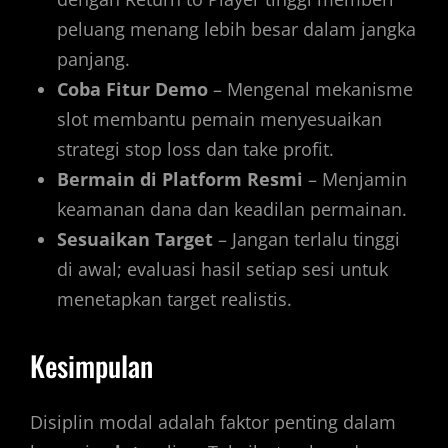
peluang menang lebih besar dalam jangka
panjang.
Coba Fitur Demo
– Mengenal mekanisme
slot membantu pemain menyesuaikan
strategi stop loss dan take profit.
Bermain di Platform Resmi
– Menjamin
keamanan dana dan keadilan permainan.
Sesuaikan Target
– Jangan terlalu tinggi
di awal; evaluasi hasil setiap sesi untuk
menetapkan target realistis.
Kesimpulan
Disiplin modal adalah faktor penting dalam