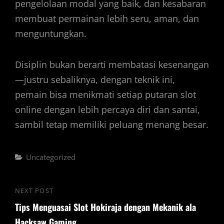
pengelolaan modal yang baik, dan kesabaran
membuat permainan lebih seru, aman, dan
menguntungkan.
Disiplin bukan berarti membatasi kesenangan
—justru sebaliknya, dengan teknik ini,
pemain bisa menikmati setiap putaran slot
online dengan lebih percaya diri dan santai,
sambil tetap memiliki peluang menang besar.
Categories
Uncategorized
Post
NEXT POST
Next
navigation
Tips Menguasai Slot Hokiraja dengan Mekanik ala
Post
Hacksaw Gaming