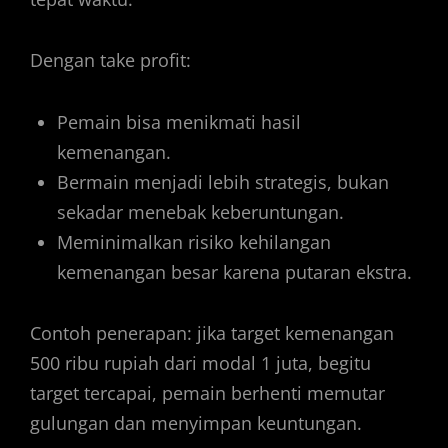
Dengan take profit:
Pemain bisa menikmati hasil
kemenangan.
Bermain menjadi lebih strategis, bukan
sekadar menebak keberuntungan.
Meminimalkan risiko kehilangan
kemenangan besar karena putaran ekstra.
Contoh penerapan: jika target kemenangan
500 ribu rupiah dari modal 1 juta, begitu
target tercapai, pemain berhenti memutar
gulungan dan menyimpan keuntungan.