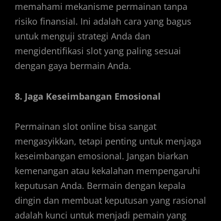
memahami mekanisme permainan tanpa
risiko finansial. Ini adalah cara yang bagus
untuk menguji strategi Anda dan
mengidentifikasi slot yang paling sesuai
dengan gaya bermain Anda.
8. Jaga Keseimbangan Emosional
Permainan slot online bisa sangat
mengasyikkan, tetapi penting untuk menjaga
keseimbangan emosional. Jangan biarkan
kemenangan atau kekalahan mempengaruhi
keputusan Anda. Bermain dengan kepala
dingin dan membuat keputusan yang rasional
adalah kunci untuk menjadi pemain yang