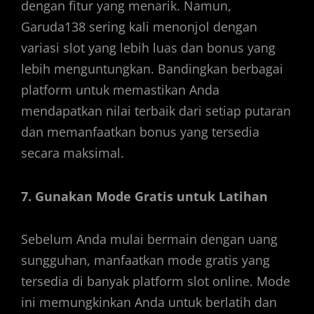
dengan fitur yang menarik. Namun,
Garuda138 sering kali menonjol dengan
variasi slot yang lebih luas dan bonus yang
lebih menguntungkan. Bandingkan berbagai
platform untuk memastikan Anda
mendapatkan nilai terbaik dari setiap putaran
dan memanfaatkan bonus yang tersedia
secara maksimal.
7. Gunakan Mode Gratis untuk Latihan
Sebelum Anda mulai bermain dengan uang
sungguhan, manfaatkan mode gratis yang
tersedia di banyak platform slot online. Mode
ini memungkinkan Anda untuk berlatih dan