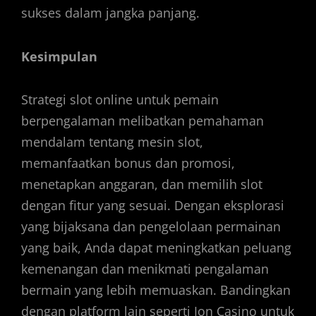
sukses dalam jangka panjang.
Kesimpulan
Strategi slot online untuk pemain
berpengalaman melibatkan pemahaman
mendalam tentang mesin slot,
memanfaatkan bonus dan promosi,
menetapkan anggaran, dan memilih slot
dengan fitur yang sesuai. Dengan eksplorasi
yang bijaksana dan pengelolaan permainan
yang baik, Anda dapat meningkatkan peluang
kemenangan dan menikmati pengalaman
bermain yang lebih memuaskan. Bandingkan
dengan platform lain seperti Ion Casino untuk