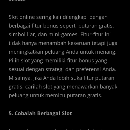
Slot online sering kali dilengkapi dengan
berbagai fitur bonus seperti putaran gratis,
simbol liar, dan mini-games. Fitur-fitur ini
tidak hanya menambah keseruan tetapi juga
meningkatkan peluang Anda untuk menang.
Pilih slot yang memiliki fitur bonus yang
sesuai dengan strategi dan preferensi Anda.
Misalnya, jika Anda lebih suka fitur putaran
gratis, carilah slot yang menawarkan banyak
peluang untuk memicu putaran gratis.
5. Cobalah Berbagai Slot