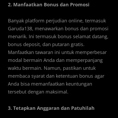
2. Manfaatkan Bonus dan Promosi
Banyak platform perjudian online, termasuk
Garuda138, menawarkan bonus dan promosi
menarik. Ini termasuk bonus selamat datang,
bonus deposit, dan putaran gratis.
Manfaatkan tawaran ini untuk memperbesar
modal bermain Anda dan memperpanjang
waktu bermain. Namun, pastikan untuk
membaca syarat dan ketentuan bonus agar
Anda bisa memanfaatkan keuntungan
tersebut dengan maksimal.
3. Tetapkan Anggaran dan Patuhilah