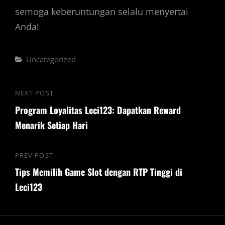
semoga keberuntungan selalu menyertai
Anda!​
Categories
Uncategorized
Post
NEXT POST
Next
navigation
Program Loyalitas Leci123: Dapatkan Reward
Post
Menarik Setiap Hari
PREV POST
Previous
Tips Memilih Game Slot dengan RTP Tinggi di
Post
Leci123