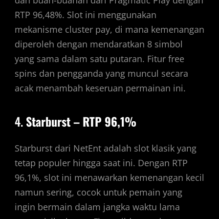
RTP 96,48%.
Slot ini menggunakan
mekanisme cluster pay, di mana kemenangan
diperoleh dengan mendaratkan 8 simbol
yang sama dalam satu putaran.
Fitur free
spins dan pengganda yang muncul secara
acak menambah keseruan permainan ini.
4.
Starburst – RTP 96,1%
Starburst dari NetEnt adalah slot klasik yang
tetap populer hingga saat ini.
Dengan RTP
96,1%, slot ini menawarkan kemenangan kecil
namun sering, cocok untuk pemain yang
ingin bermain dalam jangka waktu lama