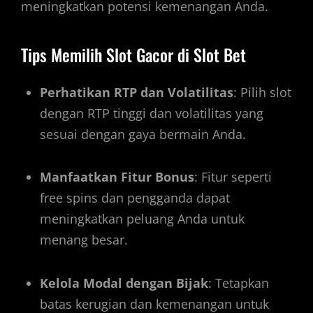
meningkatkan potensi kemenangan Anda.
Tips Memilih Slot Gacor di Slot Bet
Perhatikan RTP dan Volatilitas
:
Pilih slot
dengan RTP tinggi dan volatilitas yang
sesuai dengan gaya bermain Anda.
Manfaatkan Fitur Bonus
:
Fitur seperti
free spins dan pengganda dapat
meningkatkan peluang Anda untuk
menang besar.
Kelola Modal dengan Bijak
:
Tetapkan
batas kerugian dan kemenangan untuk