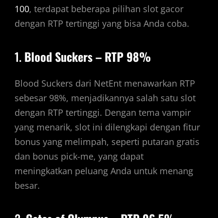
100
, terdapat beberapa pilihan slot gacor
dengan RTP tertinggi yang bisa Anda coba.
1.
Blood Suckers – RTP 98%
Blood Suckers dari NetEnt menawarkan RTP
sebesar 98%, menjadikannya salah satu slot
dengan RTP tertinggi.
Dengan tema vampir
yang menarik, slot ini dilengkapi dengan fitur
bonus yang melimpah, seperti putaran gratis
dan bonus pick-me, yang dapat
meningkatkan peluang Anda untuk menang
besar.