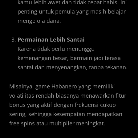
kamu lebih awet dan tidak cepat habis. Ini
penting untuk pemula yang masih belajar
mengelola dana.
Permainan Lebih Santai
Karena tidak perlu menunggu
kemenangan besar, bermain jadi terasa
santai dan menyenangkan, tanpa tekanan.
Misalnya, game Habanero yang memiliki
volatilitas rendah biasanya menawarkan fitur
bonus yang aktif dengan frekuensi cukup
sering, sehingga kesempatan mendapatkan
free spins atau multiplier meningkat.