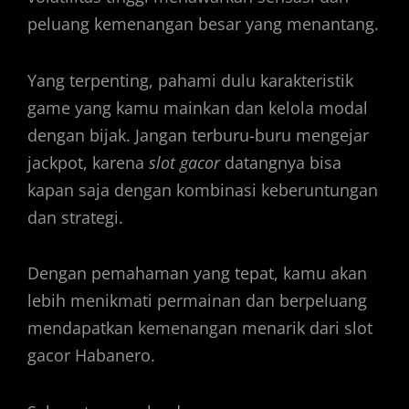
peluang kemenangan besar yang menantang.
Yang terpenting, pahami dulu karakteristik
game yang kamu mainkan dan kelola modal
dengan bijak. Jangan terburu-buru mengejar
jackpot, karena
slot gacor
datangnya bisa
kapan saja dengan kombinasi keberuntungan
dan strategi.
Dengan pemahaman yang tepat, kamu akan
lebih menikmati permainan dan berpeluang
mendapatkan kemenangan menarik dari slot
gacor Habanero.