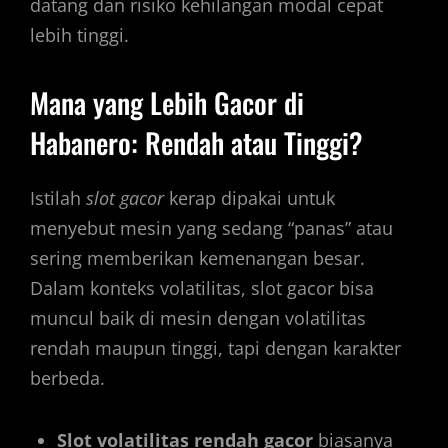
datang dan risiko kehilangan modal cepat
lebih tinggi.
Mana yang Lebih Gacor di
Habanero: Rendah atau Tinggi?
Istilah
slot gacor
kerap dipakai untuk
menyebut mesin yang sedang “panas” atau
sering memberikan kemenangan besar.
Dalam konteks volatilitas, slot gacor bisa
muncul baik di mesin dengan volatilitas
rendah maupun tinggi, tapi dengan karakter
berbeda.
Slot volatilitas rendah gacor
biasanya