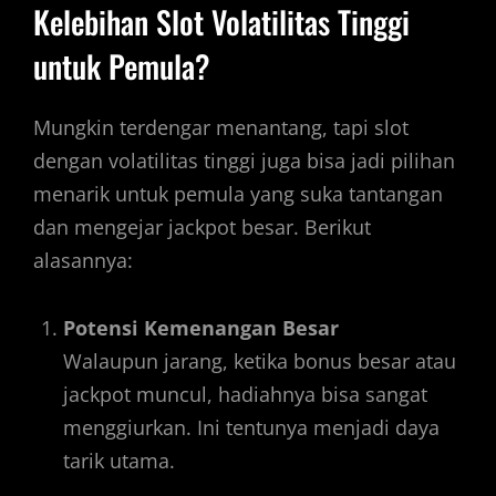
Kelebihan Slot Volatilitas Tinggi
untuk Pemula?
Mungkin terdengar menantang, tapi slot
dengan volatilitas tinggi juga bisa jadi pilihan
menarik untuk pemula yang suka tantangan
dan mengejar jackpot besar. Berikut
alasannya:
Potensi Kemenangan Besar
Walaupun jarang, ketika bonus besar atau
jackpot muncul, hadiahnya bisa sangat
menggiurkan. Ini tentunya menjadi daya
tarik utama.