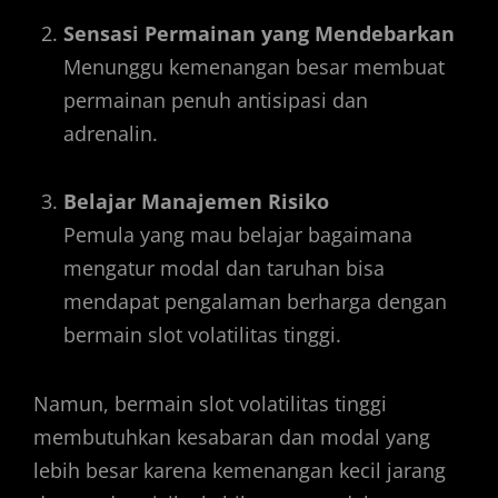
Sensasi Permainan yang Mendebarkan
Menunggu kemenangan besar membuat
permainan penuh antisipasi dan
adrenalin.
Belajar Manajemen Risiko
Pemula yang mau belajar bagaimana
mengatur modal dan taruhan bisa
mendapat pengalaman berharga dengan
bermain slot volatilitas tinggi.
Namun, bermain slot volatilitas tinggi
membutuhkan kesabaran dan modal yang
lebih besar karena kemenangan kecil jarang