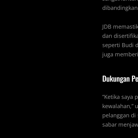
dibandingkan
JDB memastik
dan disertif
seperti Budi
juga memberi
Dukungan Pe
“Ketika saya 
kewalahan,” u
pelanggan di 
sabar menjaw