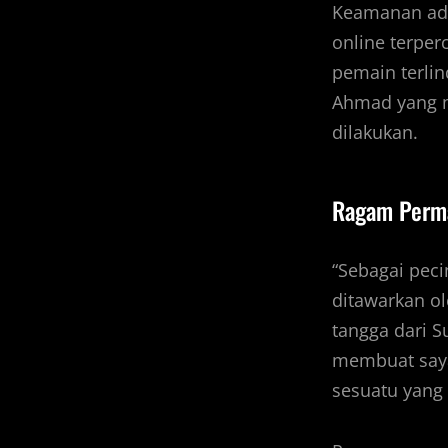
Keamanan ada
online terper
pemain terlin
Ahmad yang m
dilakukan.
Ragam Perm
“Sebagai peci
ditawarkan ole
tangga dari S
membuat saya
sesuatu yang