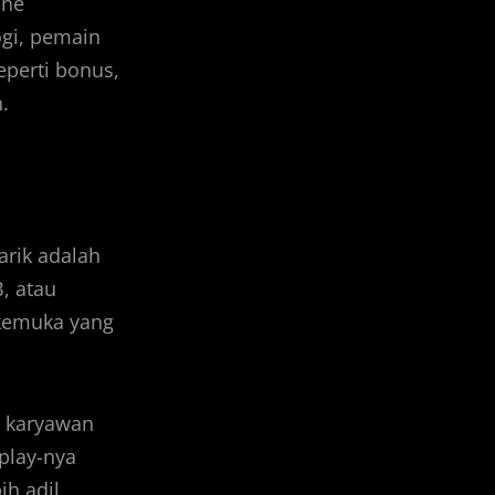
ine
ogi, pemain
eperti bonus,
.
arik adalah
, atau
rkemuka yang
g karyawan
play-nya
ih adil