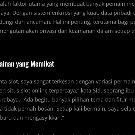
lah faktor utama yang membuat banyak pemain mem
caya. Dengan sistem enkripsi yang kuat, data pribadi 
dungi dari ancaman. Hal ini penting, terutama bagi p
engutamakan privasi dan keamanan dalam setiap tr
ainan yang Memikat
nta slot, saya sangat terkesan dengan variasi permai
h situs slot online terpercaya,” kata Siti, seorang ib
urabaya. “Ada begitu banyak pilihan tema dan fitur m
 tidak pernah bosan. Setiap kali bermain, saya sel
 baru dan mengasyikkan.”