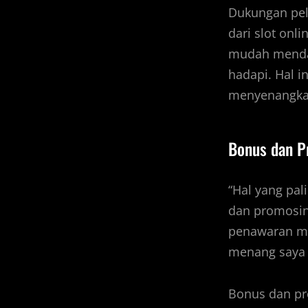
Dukungan pel
dari slot onl
mudah mendap
hadapi. Hal 
menyenangka
Bonus dan P
“Hal yang pal
dan promosin
penawaran me
menang saya 
Bonus dan pr