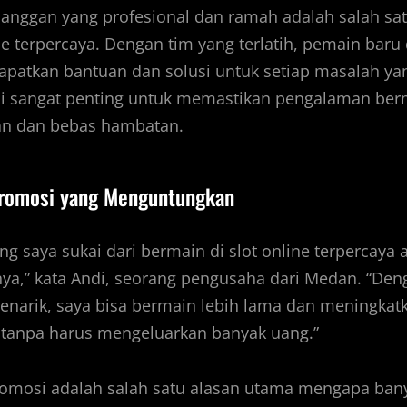
anggan yang profesional dan ramah adalah salah sa
ine terpercaya. Dengan tim yang terlatih, pemain bar
atkan bantuan dan solusi untuk setiap masalah ya
ini sangat penting untuk memastikan pengalaman ber
n dan bebas hambatan.
romosi yang Menguntungkan
ing saya sukai dari bermain di slot online terpercaya
ya,” kata Andi, seorang pengusaha dari Medan. “Den
narik, saya bisa bermain lebih lama dan meningkat
tanpa harus mengeluarkan banyak uang.”
omosi adalah salah satu alasan utama mengapa ban