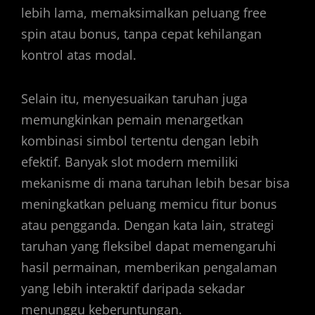
lebih lama, memaksimalkan peluang free
spin atau bonus, tanpa cepat kehilangan
kontrol atas modal.
Selain itu, menyesuaikan taruhan juga
memungkinkan pemain menargetkan
kombinasi simbol tertentu dengan lebih
efektif. Banyak slot modern memiliki
mekanisme di mana taruhan lebih besar bisa
meningkatkan peluang memicu fitur bonus
atau pengganda. Dengan kata lain, strategi
taruhan yang fleksibel dapat memengaruhi
hasil permainan, memberikan pengalaman
yang lebih interaktif daripada sekadar
menunggu keberuntungan.