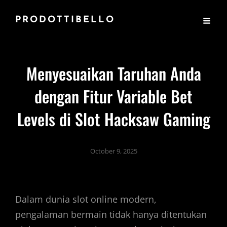
PRODOTTIBELLO
Menyesuaikan Taruhan Anda
dengan Fitur Variable Bet
Levels di Slot Hacksaw Gaming
October 9, 2025
Dalam dunia slot online modern,
pengalaman bermain tidak hanya ditentukan