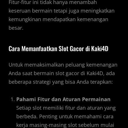
Fitur-fitur ini tidak hanya menambah
keseruan bermain tetapi juga meningkatkan
kemungkinan mendapatkan kemenangan
besar.
Cara Memanfaatkan Slot Gacor di Kaki4D
Untuk memaksimalkan peluang kemenangan
Anda saat bermain slot gacor di Kaki4D, ada
beberapa strategi yang bisa Anda terapkan:
Pahami Fitur dan Aturan Permainan
Setiap slot memiliki fitur dan aturan yang
berbeda. Penting untuk memahami cara
kerja masing-masing slot sebelum mulai