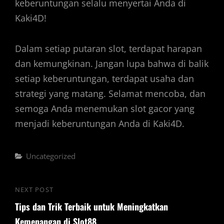
keberuntungan selalu menyertai Anda di
Kaki4D!
Dalam setiap putaran slot, terdapat harapan
dan kemungkinan. Jangan lupa bahwa di balik
setiap keberuntungan, terdapat usaha dan
strategi yang matang. Selamat mencoba, dan
semoga Anda menemukan slot gacor yang
menjadi keberuntungan Anda di Kaki4D.
Categories
Uncategorized
Post
NEXT POST
Next
navigation
Tips dan Trik Terbaik untuk Meningkatkan
Post
Kemenangan di Slot88