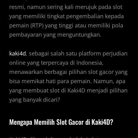
resmi, namun sering kali merujuk pada slot
yang memiliki tingkat pengembalian kepada
pemain (RTP) yang tinggi atau memiliki pola
pembayaran yang menguntungkan.
kaki4d
, sebagai salah satu platform perjudian
online yang terpercaya di Indonesia,
menawarkan berbagai pilihan slot gacor yang
bisa memikat hati para pemain. Namun, apa
yang membuat slot di Kaki4D menjadi pilihan
yang banyak dicari?
Mengapa Memilih Slot Gacor di Kaki4D?