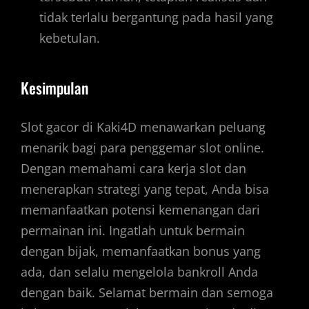
tidak terlalu bergantung pada hasil yang
kebetulan.
Kesimpulan
Slot gacor di Kaki4D menawarkan peluang
menarik bagi para penggemar slot online.
Dengan memahami cara kerja slot dan
menerapkan strategi yang tepat, Anda bisa
memanfaatkan potensi kemenangan dari
permainan ini. Ingatlah untuk bermain
dengan bijak, memanfaatkan bonus yang
ada, dan selalu mengelola bankroll Anda
dengan baik. Selamat bermain dan semoga