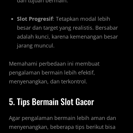
dan tujuan bermain.
Slot Progresif
: Tetapkan modal lebih
besar dan target yang realistis. Bersabar
adalah kunci, karena kemenangan besar
jarang muncul.
Memahami perbedaan ini membuat
pengalaman bermain lebih efektif,
menyenangkan, dan terkontrol.
5. Tips Bermain Slot Gacor
Agar pengalaman bermain lebih aman dan
menyenangkan, beberapa tips berikut bisa