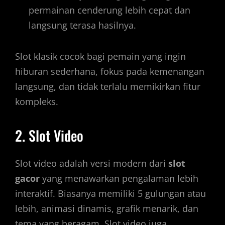
permainan cenderung lebih cepat dan
langsung terasa hasilnya.
Slot klasik cocok bagi pemain yang ingin
hiburan sederhana, fokus pada kemenangan
langsung, dan tidak terlalu memikirkan fitur
kompleks.
2. Slot Video
Slot video adalah versi modern dari
slot
gacor
yang menawarkan pengalaman lebih
interaktif. Biasanya memiliki 5 gulungan atau
lebih, animasi dinamis, grafik menarik, dan
tema yang beragam. Slot video juga