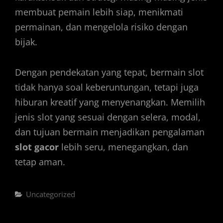
membuat pemain lebih siap, menikmati
permainan, dan mengelola risiko dengan
bijak.
Dengan pendekatan yang tepat, bermain slot
tidak hanya soal keberuntungan, tetapi juga
hiburan kreatif yang menyenangkan. Memilih
jenis slot yang sesuai dengan selera, modal,
dan tujuan bermain menjadikan pengalaman
slot gacor
lebih seru, menegangkan, dan
tetap aman.
Categories
Uncategorized