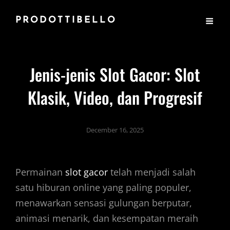
PRODOTTIBELLO
Jenis-jenis Slot Gacor: Slot
Klasik, Video, dan Progresif
December 16, 2025
Permainan
slot gacor
telah menjadi salah
satu hiburan online yang paling populer,
menawarkan sensasi gulungan berputar,
animasi menarik, dan kesempatan meraih