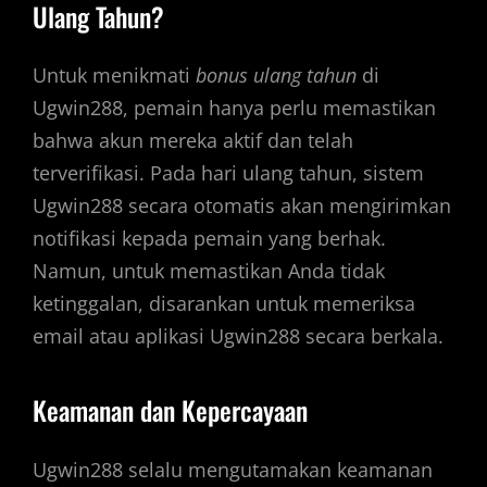
Ulang Tahun?
Untuk menikmati
bonus ulang tahun
di
Ugwin288, pemain hanya perlu memastikan
bahwa akun mereka aktif dan telah
terverifikasi.
Pada hari ulang tahun, sistem
Ugwin288 secara otomatis akan mengirimkan
notifikasi kepada pemain yang berhak.
Namun, untuk memastikan Anda tidak
ketinggalan, disarankan untuk memeriksa
email atau aplikasi Ugwin288 secara berkala.
Keamanan dan Kepercayaan
Ugwin288 selalu mengutamakan keamanan