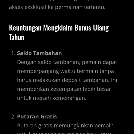
akses eksklusif ke permainan tertentu.
Keuntungan Mengklaim Bonus Ulang
Tahun
Saldo Tambahan
Dengan saldo tambahan, pemain dapat
memperpanjang waktu bermain tanpa
harus melakukan deposit tambahan. Ini
memberikan kesempatan lebih besar
untuk meraih kemenangan.
Putaran Gratis
Putaran gratis memungkinkan pemain