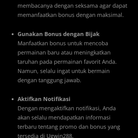
membacanya dengan seksama agar dapat
memanfaatkan bonus dengan maksimal.
Gunakan Bonus dengan Bijak
Manfaatkan bonus untuk mencoba
permainan baru atau meningkatkan
taruhan pada permainan favorit Anda.
Namun, selalu ingat untuk bermain
dengan tanggung jawab.
Aktifkan Notifikasi
Dengan mengaktifkan notifikasi, Anda
akan selalu mendapatkan informasi
terbaru tentang promo dan bonus yang
tersedia di Ugwin288.