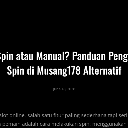
Spin atau Manual? Panduan Peng
Spin di Musang178 Alternatif
June 18, 2026
lot online, salah satu fitur paling sederhana tapi ser
 pemain adalah cara melakukan spin: menggunakan