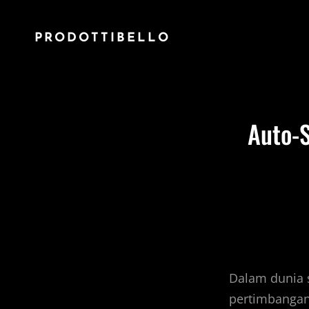
PRODOTTIBELLO
Auto-
Dalam dunia s
pertimbangan