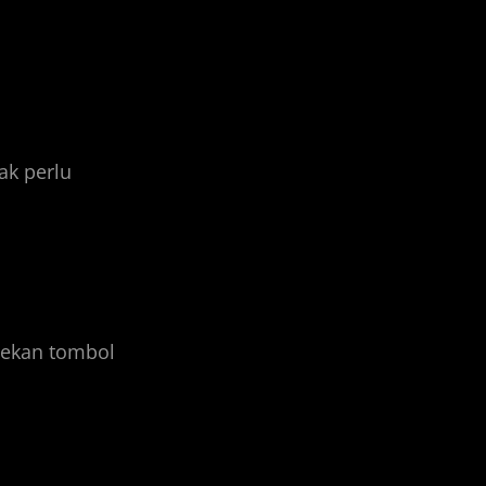
ak perlu
nekan tombol