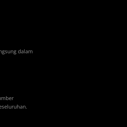
langsung dalam
Number
eseluruhan.