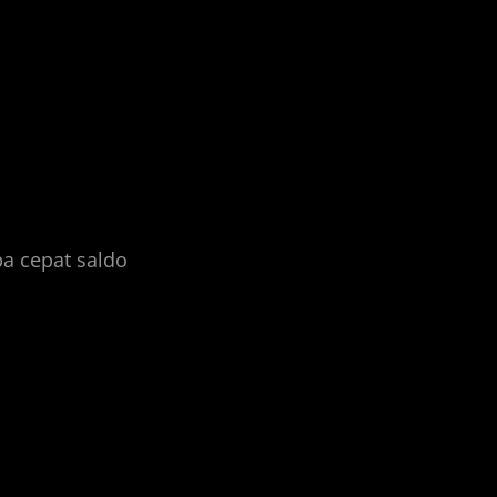
a cepat saldo