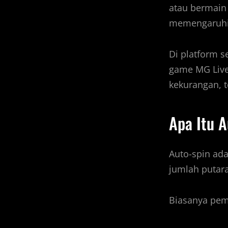
atau bermain s
memengaruhi 
Di platform s
game MG Live
kekurangan, t
Apa Itu 
Auto-spin ad
jumlah putara
Biasanya pem