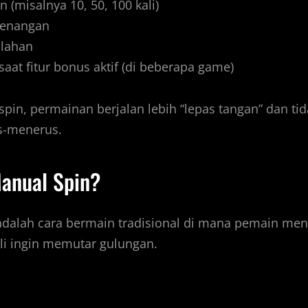
n (misalnya 10, 50, 100 kali)
menangan
alahan
saat fitur bonus aktif (di beberapa game)
pin, permainan berjalan lebih “lepas tangan” dan tid
us-menerus.
Manual Spin?
adalah cara bermain tradisional di mana pemain me
ali ingin memutar gulungan.