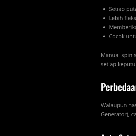
Setiap put
Lebih fle
Memberika
Cocok unt
Manual spin s
setiap keputu
Perbedaa
Walaupun has
Generator), 